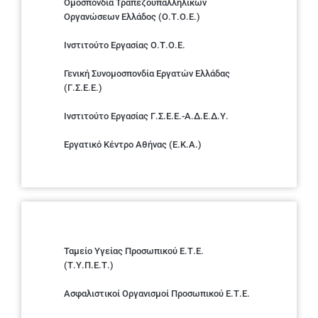
Ομοσπονδία Τραπεζοϋπαλληλικών
Οργανώσεων Ελλάδος (Ο.Τ.Ο.Ε.)
Ινστιτούτο Εργασίας Ο.Τ.Ο.Ε.
Γενική Συνομοσπονδία Εργατών Ελλάδας
(Γ.Σ.Ε.Ε.)
Ινστιτούτο Εργασίας Γ.Σ.Ε.Ε.-Α.Δ.Ε.Δ.Υ.
Εργατικό Κέντρο Αθήνας (Ε.Κ.Α.)
Ταμείο Υγείας Προσωπικού Ε.Τ.Ε.
(Τ.Υ.Π.Ε.Τ.)
Ασφαλιστικοί Οργανισμοί Προσωπικού Ε.Τ.Ε.