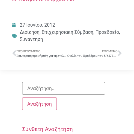
27 Ιουνίου, 2012
Διοίκηση
,
Επιχειρησιακή Σύμβαση
,
Προεδρείο
,
Συνάντηση
ΠΡΟΗΓΟΎΜΕΝΟ
ΕΠΌΜΕΝΟ
Εσωτερική προκήρυξη για τη στελέχωση των Διευθύνσεων Πληροφορικής
Ομιλία του Προέδρου του Σ.Υ.Ε.Τ.Ε. στη Γ.Σ. της Ε.Τ.Ε. 28/6/2012
Σύνθετη Αναζήτηση