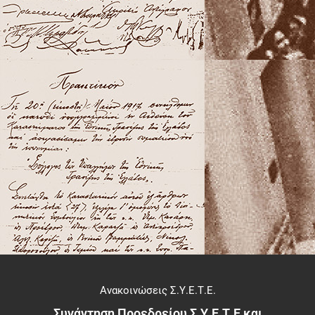
Ανακοινώσεις Σ.Υ.Ε.Τ.Ε.
Συνάντηση Προεδρείου Σ.Υ.Ε.Τ.Ε και