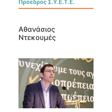
Πρόεδρος Σ.Υ.Ε.Τ.Ε.
Αθανάσιος
Ντεκουμές