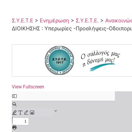
Σ.Υ.Ε.Τ.Ε
>
Ενημέρωση
>
Σ.Υ.Ε.Τ.Ε.
>
Ανακοινώσε
ΔΙΟΙΚΗΣΗΣ : Υπερωρίες -Προσλήψεις-Οδοιπορ
View Fullscreen