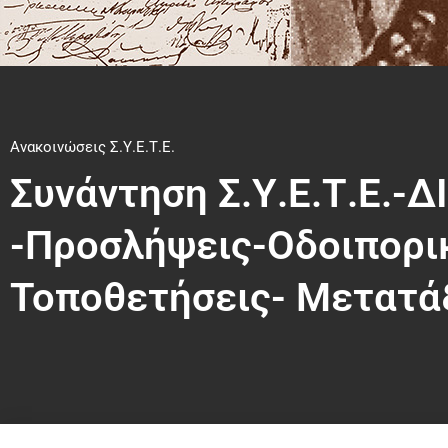
Ανακοινώσεις Σ.Υ.Ε.Τ.Ε.
Συνάντηση Σ.Υ.Ε.Τ.Ε.-
-Προσλήψεις-Οδοιπορι
Τοποθετήσεις- Μετατά