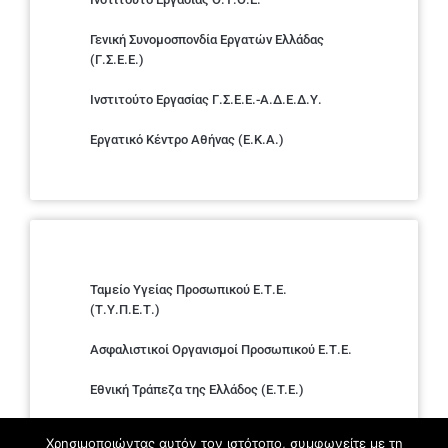
Γενική Συνομοσπονδία Εργατών Ελλάδας
(Γ.Σ.Ε.Ε.)
Ινστιτούτο Εργασίας Γ.Σ.Ε.Ε.-Α.Δ.Ε.Δ.Υ.
Εργατικό Κέντρο Αθήνας (Ε.Κ.Α.)
Ταμείο Υγείας Προσωπικού Ε.Τ.Ε.
(Τ.Υ.Π.Ε.Τ.)
Ασφαλιστικοί Οργανισμοί Προσωπικού Ε.Τ.Ε.
Εθνική Τράπεζα της Ελλάδος (E.T.E.)
Ελληνική Ένωση Τραπεζών
Χρησιμοποιώντας αυτόν τον ιστότοπο, συμφωνείτε με τη