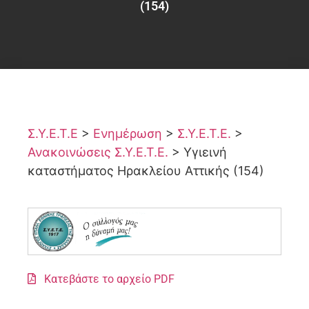
(154)
Σ.Υ.Ε.Τ.Ε
>
Ενημέρωση
>
Σ.Υ.Ε.Τ.Ε.
>
Ανακοινώσεις Σ.Υ.Ε.Τ.Ε.
>
Υγιεινή
καταστήματος Ηρακλείου Αττικής (154)
Κατεβάστε το αρχείο PDF