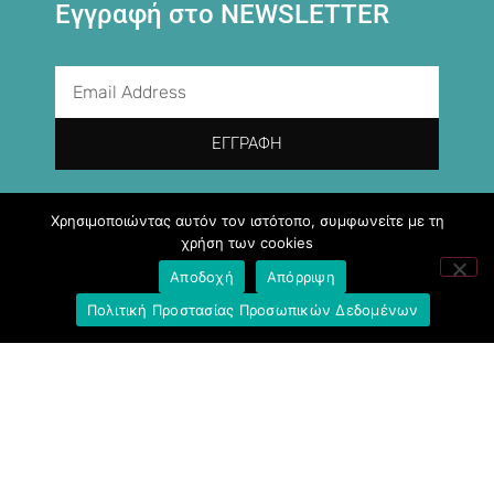
Εγγραφή στο NEWSLETTER
ΕΓΓΡΑΦΉ
Χρησιμοποιώντας αυτόν τον ιστότοπο, συμφωνείτε με τη
Ακολουθήστε μας
χρήση των cookies
Αποδοχή
Απόρριψη
Πολιτική Προστασίας Προσωπικών Δεδομένων
Σύνδεσμοι