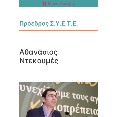
Menu Λέσχης
Πρόεδρος Σ.Υ.Ε.Τ.Ε.
Αθανάσιος
Ντεκουμές