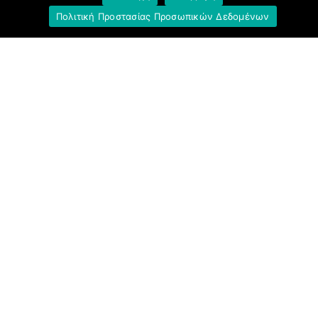
Πολιτική Προστασίας Προσωπικών Δεδομένων
Σύνδεσμοι
Ομοσπονδία Τραπεζοϋπαλληλικών
Οργανώσεων Ελλάδος (Ο.Τ.Ο.Ε.)
Ινστιτούτο Εργασίας Ο.Τ.Ο.Ε.
Γενική Συνομοσπονδία Εργατών Ελλάδας
(Γ.Σ.Ε.Ε.)
Ινστιτούτο Εργασίας Γ.Σ.Ε.Ε.-Α.Δ.Ε.Δ.Υ.
Εργατικό Κέντρο Αθήνας (Ε.Κ.Α.)