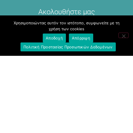
Ακολουθήστε μας
Χρησιμοποιώντας αυτόν τον ιστότοπο, συμφωνείτε με τη
χρήση των cookies
Αποδοχή
Απόρριψη
Πολιτική Προστασίας Προσωπικών Δεδομένων
Σύνδεσμοι
Ομοσπονδία Τραπεζοϋπαλληλικών
Οργανώσεων Ελλάδος (Ο.Τ.Ο.Ε.)
Ινστιτούτο Εργασίας Ο.Τ.Ο.Ε.