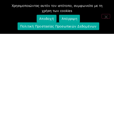
Ελληνική Ένωση Τραπεζών
Χρησιμοποιώντας αυτόν τον ιστότοπο, συμφωνείτε με τη
χρήση των cookies
Σύλλογος με παιδιά Α.με.Α. εργαζομένων και
Αποδοχή
Απόρριψη
συνταξιούχων Ε.Τ.Ε.
Πολιτική Προστασίας Προσωπικών Δεδομένων
Υπουργείο Εργασίας και Κοινωνικών
Υποθέσεων
Δημοκρατική Συνδικαλιστική Ενότητα
Εργαζομένων στην Εθνική Τράπεζα
(ΔΗ.ΣΥ.Ε.)
Ανοιχτή Γραμμή με το Συνάδελφο
Μπροστά Για Τον Συνάδελφο
Πρόταση Προοπτικής