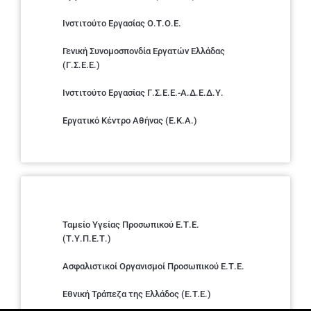
Ινστιτούτο Εργασίας Ο.Τ.Ο.Ε.
Γενική Συνομοσπονδία Εργατών Ελλάδας
(Γ.Σ.Ε.Ε.)
Ινστιτούτο Εργασίας Γ.Σ.Ε.Ε.-Α.Δ.Ε.Δ.Υ.
Εργατικό Κέντρο Αθήνας (Ε.Κ.Α.)
Ταμείο Υγείας Προσωπικού Ε.Τ.Ε.
(Τ.Υ.Π.Ε.Τ.)
Ασφαλιστικοί Οργανισμοί Προσωπικού Ε.Τ.Ε.
Εθνική Τράπεζα της Ελλάδος (E.T.E.)