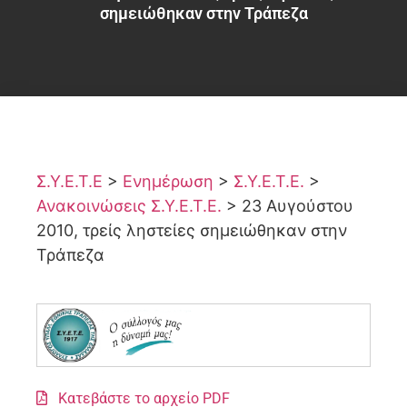
σημειώθηκαν στην Τράπεζα
Σ.Υ.Ε.Τ.Ε
>
Ενημέρωση
>
Σ.Υ.Ε.Τ.Ε.
>
Ανακοινώσεις Σ.Υ.Ε.Τ.Ε.
>
23 Αυγούστου
2010, τρείς ληστείες σημειώθηκαν στην
Τράπεζα
Κατεβάστε το αρχείο PDF