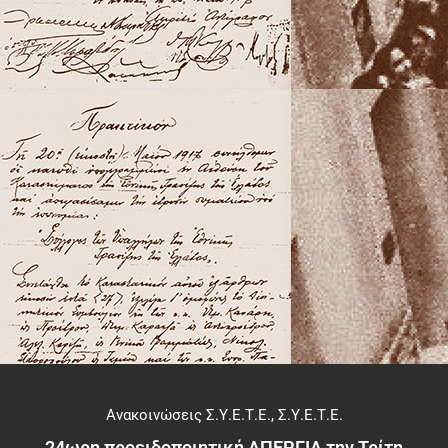
Ανακοινώσεις Σ.Υ.Ε.Τ.Ε.
,
Σ.Υ.Ε.Τ.Ε.
24ωρη προειδοποιητική ΑΠΕΡΓΙΑ την Τρίτη