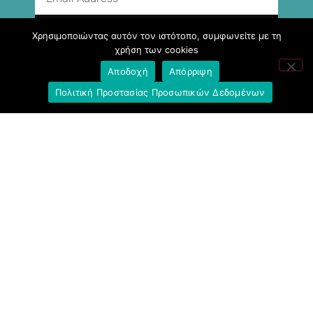
ΕΓΓΡΑΦΉ
Χρησιμοποιώντας αυτόν τον ιστότοπο, συμφωνείτε με τη
χρήση των cookies
Αποδοχή
Απόρριψη
Ακολουθήστε μας
Πολιτική Προστασίας Προσωπικών Δεδομένων
Σύνδεσμοι