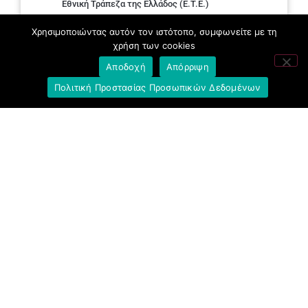
Εθνική Τράπεζα της Ελλάδος (E.T.E.)
Ελληνική Ένωση Τραπεζών
Χρησιμοποιώντας αυτόν τον ιστότοπο, συμφωνείτε με τη
χρήση των cookies
Σύλλογος με παιδιά Α.με.Α. εργαζομένων και
Αποδοχή
Απόρριψη
συνταξιούχων Ε.Τ.Ε.
Πολιτική Προστασίας Προσωπικών Δεδομένων
Υπουργείο Εργασίας και Κοινωνικών
Υποθέσεων
Δημοκρατική Συνδικαλιστική Ενότητα
Εργαζομένων στην Εθνική Τράπεζα
(ΔΗ.ΣΥ.Ε.)
Ανοιχτή Γραμμή με το Συνάδελφο
Μπροστά Για Τον Συνάδελφο