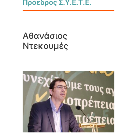
Πρόεδρος Σ.Υ.Ε.Τ.Ε.
Αθανάσιος
Ντεκουμές