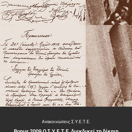
Ανακοινώσεις Σ.Υ.Ε.Τ.Ε.
Bonus 2009 Ο Σ.Υ.Ε.Τ.Ε. διεκδικεί τη δίκαιη