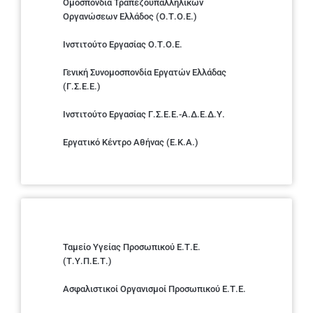
Ομοσπονδία Τραπεζοϋπαλληλικών
Οργανώσεων Ελλάδος (Ο.Τ.Ο.Ε.)
Ινστιτούτο Εργασίας Ο.Τ.Ο.Ε.
Γενική Συνομοσπονδία Εργατών Ελλάδας
(Γ.Σ.Ε.Ε.)
Ινστιτούτο Εργασίας Γ.Σ.Ε.Ε.-Α.Δ.Ε.Δ.Υ.
Εργατικό Κέντρο Αθήνας (Ε.Κ.Α.)
Ταμείο Υγείας Προσωπικού Ε.Τ.Ε.
(Τ.Υ.Π.Ε.Τ.)
Ασφαλιστικοί Οργανισμοί Προσωπικού Ε.Τ.Ε.