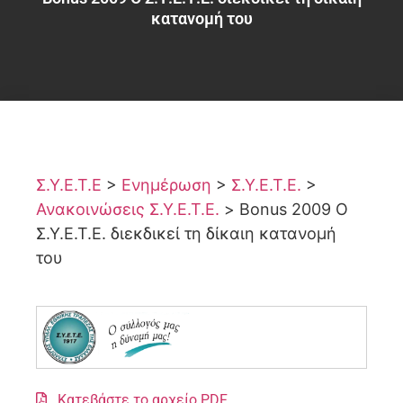
κατανομή του
Σ.Υ.Ε.Τ.Ε
>
Ενημέρωση
>
Σ.Υ.Ε.Τ.Ε.
>
Ανακοινώσεις Σ.Υ.Ε.Τ.Ε.
>
Bonus 2009 Ο
Σ.Υ.Ε.Τ.Ε. διεκδικεί τη δίκαιη κατανομή
του
Κατεβάστε το αρχείο PDF